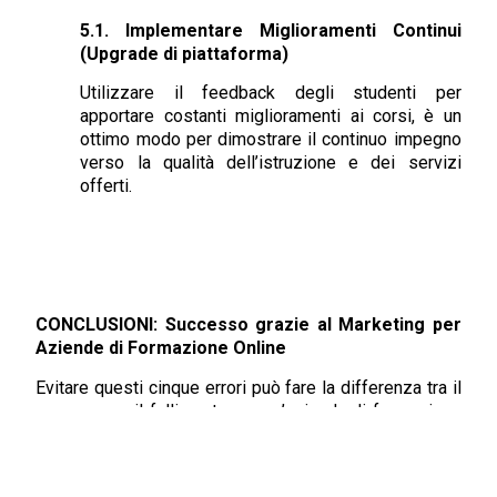
5.1. Implementare Miglioramenti Continui
(Upgrade di piattaforma)
Utilizzare il feedback degli studenti per
apportare costanti miglioramenti ai corsi, è un
ottimo modo per dimostrare il continuo impegno
verso la qualità dell’istruzione e dei servizi
offerti.
CONCLUSIONI: Successo grazie al Marketing per
Aziende di Formazione Online
Evitare questi cinque errori può fare la differenza tra il
successo e il fallimento per un’azienda di formazione
online. Investire in una piattaforma user-friendly,
proporre contenuti coinvolgenti attraverso le
piattaforme social, una strategia di marketing efficace,