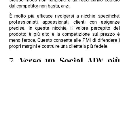
dal competitor non basta, anzi.
È molto più efficace rivolgersi a nicchie specifiche:
professionisti, appassionati, clienti con esigenze
precise. In queste nicchie, il valore percepito del
prodotto è più alto e la competizione sul prezzo è
meno feroce. Questo consente alle PMI di difendere i
propri margini e costruire una clientela più fedele.
7. Verso un Social ADV più
intelligente e sostenibile
Il futuro dell’
ADV sui social
non sarà fatto di
investimenti massicci e indistinti, ma di scelte mirate,
continue ottimizzazioni e dialoghi autentici con il
pubblico.
Le PMI non devono imitare i grandi brand, ma trovare
la propria strada: puntare sulla qualità dell’interazione,
sull’efficienza del messaggio e sulla coerenza tra