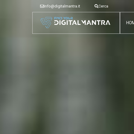
info@digitalmantra.it
Cerca
HO