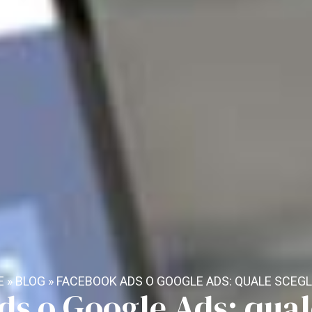
E
»
BLOG
»
FACEBOOK ADS O GOOGLE ADS: QUALE SCEGL
s o Google Ads: qual