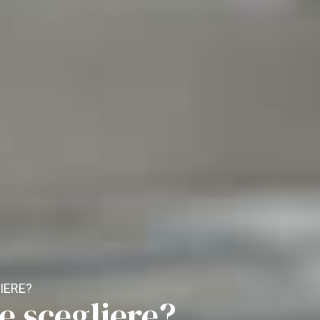
IERE?
e scegliere?